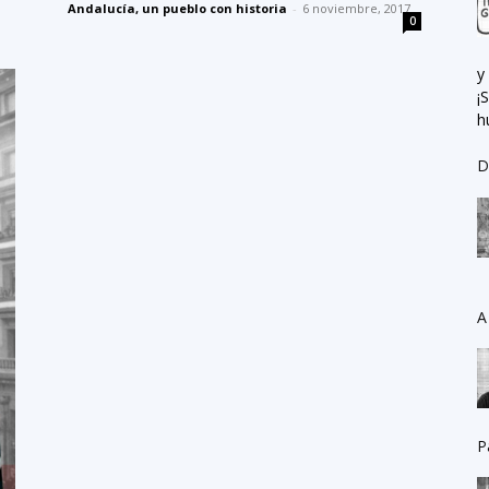
Andalucía, un pueblo con historia
-
6 noviembre, 2017
0
y
¡
h
D
A
P