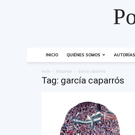
Po
INICIO
QUIÉNES SOMOS
AUTORÍA
Inicio
Etiquetas
García caparrós
Tag: garcía caparrós