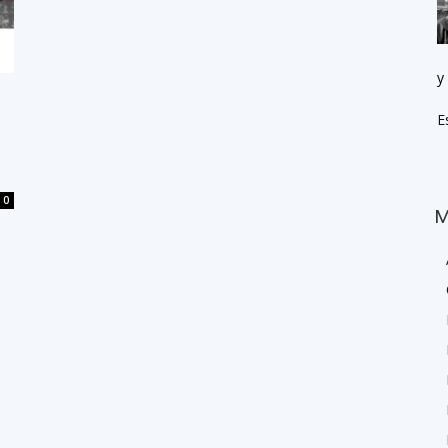
y
E
0
M