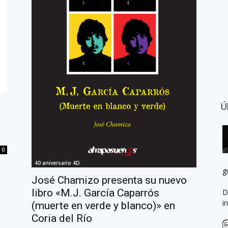
Ú
0
40 aniversario 4D
g
José Chamizo presenta su nuevo
libro «M.J. García Caparrós
D
i
(muerte en verde y blanco)» en
Coria del Río