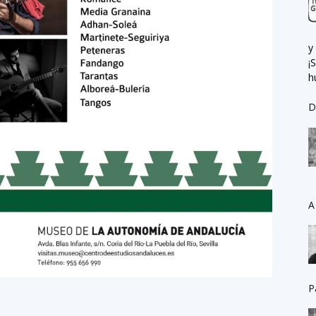
y
¡
h
D
A
P