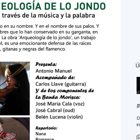
Ú
g
D
i