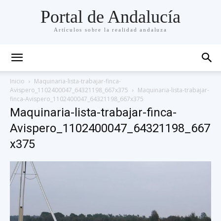
Portal de Andalucía
Artículos sobre la realidad andaluza
Inicio
Maquinaria-lista-trabajar-finca-
Avispero_1102400047_64321198_667x375
Maquinaria-lista-trabajar-
finca-Avispero_1102400047_64321198_667x375
Maquinaria-lista-trabajar-finca-
Avispero_1102400047_64321198_667
x375