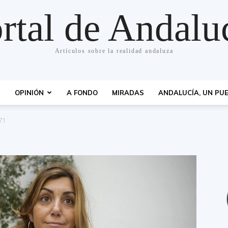
rtal de Andalu
Artículos sobre la realidad andaluza
S
OPINIÓN
A FONDO
MIRADAS
ANDALUCÍA, UN PUE
71