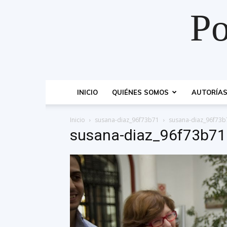
Po
INICIO
QUIÉNES SOMOS
AUTORÍA
Inicio
susana-diaz_96f73b71
susana-diaz_96f73b
susana-diaz_96f73b71