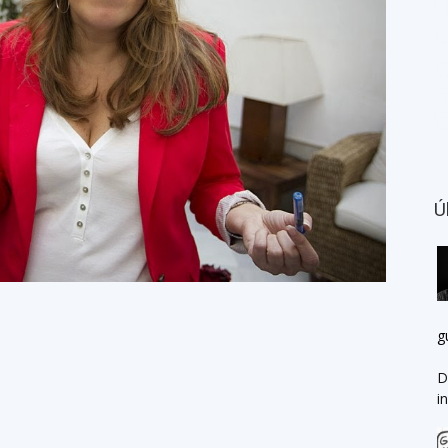
Ú
g
D
i