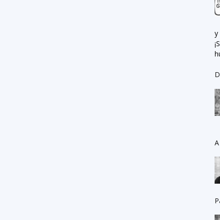
y
¡
h
D
A
P