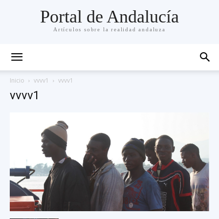
Portal de Andalucía
Artículos sobre la realidad andaluza
Inicio
vvvv1
vvvv1
vvvv1