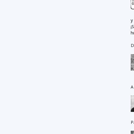
y
¡
h
D
A
P