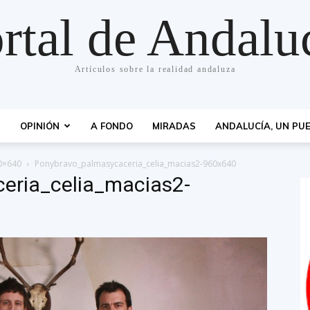
rtal de Andalu
Artículos sobre la realidad andaluza
S
OPINIÓN
A FONDO
MIRADAS
ANDALUCÍA, UN PUE
0×640
Ponybravo_palmasycaceria_celia_macias2-960x640
eria_celia_macias2-