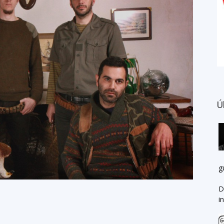
Ú
g
D
i