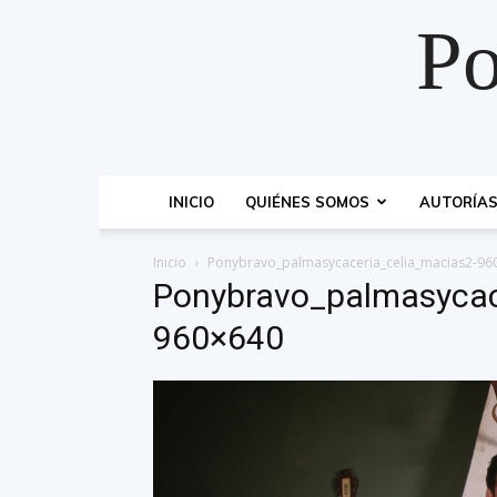
Po
INICIO
QUIÉNES SOMOS
AUTORÍA
Inicio
Ponybravo_palmasycaceria_celia_macias2-96
Ponybravo_palmasycac
960×640