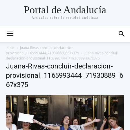
Portal de Andalucía
Artículos sobre la realidad andaluza
Inicio
Juana-Rivas-concluir-declaracion-
provisional_1165993444_71930889_667x375
Juana-Rivas-concluir-
declaracion-provisional_1165993444_71930889_667x375
Juana-Rivas-concluir-declaracion-
provisional_1165993444_71930889_6
67x375