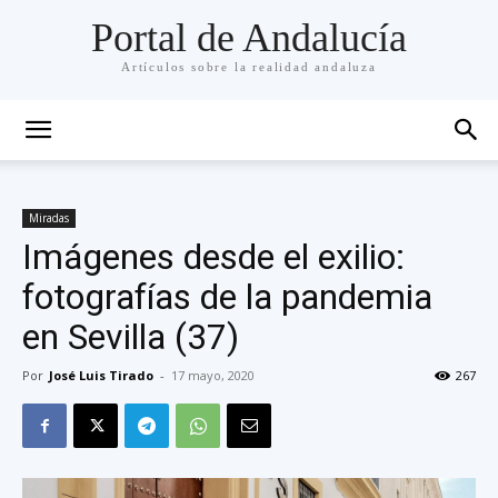
Portal de Andalucía
Artículos sobre la realidad andaluza
Miradas
Imágenes desde el exilio:
fotografías de la pandemia
en Sevilla (37)
Por
José Luis Tirado
-
17 mayo, 2020
267