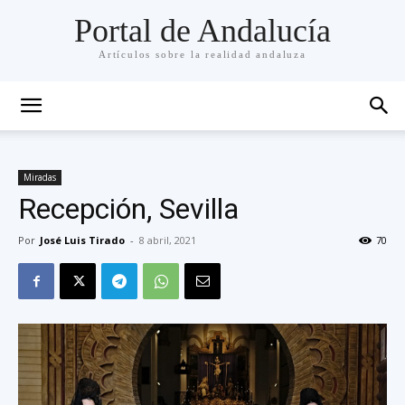
Portal de Andalucía
Artículos sobre la realidad andaluza
Miradas
Recepción, Sevilla
Por
José Luis Tirado
-
8 abril, 2021
70