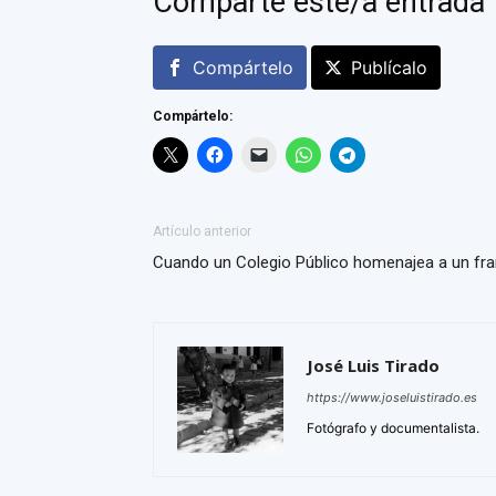
Comparte este/a entrada
Compártelo
Publícalo
Compártelo:
Artículo anterior
Cuando un Colegio Público homenajea a un fra
José Luis Tirado
https://www.joseluistirado.es
Fotógrafo y documentalista.