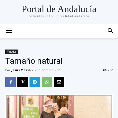
Portal de Andalucía
Artículos sobre la realidad andaluza
Miradas
Tamaño natural
Por
Jesús Massó
-
21 diciembre, 2020
232