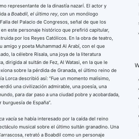
mo representante de la dinastía nazarí. El actor y
ida a
Boabdil, el último rey
, con un monólogo
Falla del Palacio de Congresos, señal de que los
n este personaje histórico que prefirió capitular,
uida por los Reyes Católicos. En la obra de teatro,
 su amigo y poeta Muhammad Al Arabí, con el que
ado, la célebre Risala, una joya de la literatura
, dirigida al sultán de Fez, Al Watasi, en la que le
W
exiona sobre la pérdida de Granada, el último reino de
a Lorca describió así: “Fue un momento malísimo,
erdió una civilización admirable, una poesía, una
 mundo, para dar paso a una ciudad pobre y acobardada,
eor burguesía de España”.
ca vacía
se había interesado por la caída del reino
ctáculo musical sobre el último sultán granadino. Una
 Carrascosa, retrató a Boabdil como un personaje