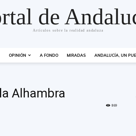
rtal de Andalu
Artículos sobre la realidad andaluza
S
OPINIÓN
A FONDO
MIRADAS
ANDALUCÍA, UN PUE
 la Alhambra
869