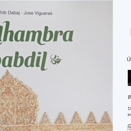
Ú
g
D
i