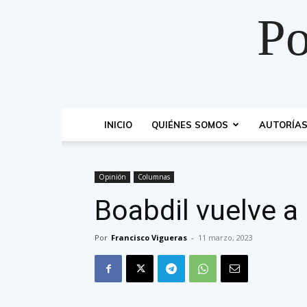
Po
INICIO
QUIÉNES SOMOS
AUTORÍA
Opinión
Columnas
Boabdil vuelve a
Por
Francisco Vigueras
-
11 marzo, 2023