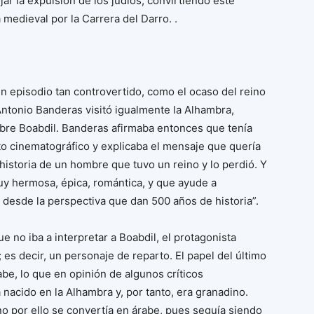
jar la expulsión de los judíos, convirtiendo este
medieval por la Carrera del Darro. .
un episodio tan controvertido, como el ocaso del reino
 Antonio Banderas visitó igualmente la Alhambra,
obre Boabdil. Banderas afirmaba entonces que tenía
o cinematográfico y explicaba el mensaje que quería
a historia de un hombre que tuvo un reino y lo perdió. Y
muy hermosa, épica, romántica, y que ayude a
 desde la perspectiva que dan 500 años de historia”.
 no iba a interpretar a Boabdil, el protagonista
n; es decir, un personaje de reparto. El papel del último
abe, lo que en opinión de algunos críticos
a nacido en la Alhambra y, por tanto, era granadino.
o por ello se convertía en árabe, pues seguía siendo