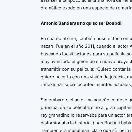
esta serie tampoco acierta a la hora de refle
dramático éxodo en una especie de romería 
Antonio Banderas no quiso ser Boabdil
En cuanto al cine, también puso el foco en 
nazarí. Fue en el año 2011, cuando el actor
buscando localizaciones para su película s
muy avanzado el guión de su nuevo proyect
transmitir con su película: “Quiero contar l
quiero hacerlo con una visión de justicia, 
reflexionar sobre acontecimientos actuales,
Sin embargo, el actor malagueño confesó que
principal de su película, sino al gran capitá
rey granadino lo reservaba para un actor ár
distorsionaba la historia, pues Boabdil habí
También era musulmán, claro que sí, pero n