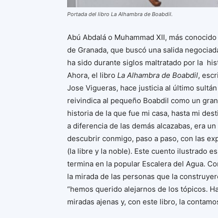
Portada del libro La Alhambra de Boabdil.
Abú Abdalá o Muhammad XII, más conocido co
de Granada, que buscó una salida negociada 
ha sido durante siglos maltratado por la hi
Ahora, el libro
La Alhambra de Boabdil
, esc
Jose Vigueras, hace justicia al último sultá
reivindica al pequeño Boabdil como un grana
historia de la que fue mi casa, hasta mi dest
a diferencia de las demás alcazabas, era un 
descubrir conmigo, paso a paso, con las ex
(la libre y la noble). Este cuento ilustrado 
termina en la popular Escalera del Agua. C
la mirada de las personas que la construyero
“hemos querido alejarnos de los tópicos. H
miradas ajenas y, con este libro, la contamo