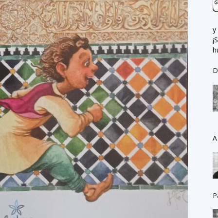
y
¡
h
D
A
P