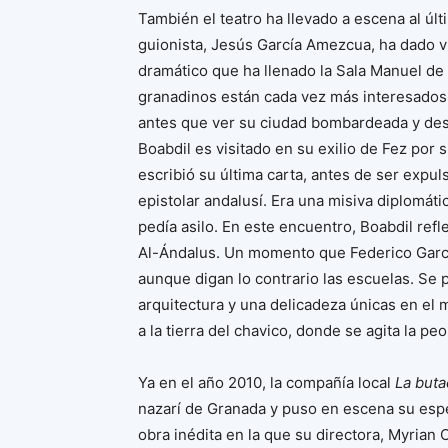
También el teatro ha llevado a escena al últi
guionista, Jesús García Amezcua, ha dado v
dramático que ha llenado la Sala Manuel de 
granadinos están cada vez más interesados e
antes que ver su ciudad bombardeada y destr
Boabdil es visitado en su exilio de Fez por
escribió su última carta, antes de ser expuls
epistolar andalusí. Era una misiva diplomática
pedía asilo. En este encuentro, Boabdil refl
Al-Ándalus. Un momento que Federico Garcí
aunque digan lo contrario las escuelas. Se p
arquitectura y una delicadeza únicas en el
a la tierra del chavico, donde se agita la p
Ya en el año 2010, la compañía local
La buta
nazarí de Granada y puso en escena su espe
obra inédita en la que su directora, Myrian