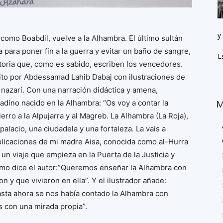
y
mo Boabdil, vuelve a la Alhambra. El último sultán
para poner fin a la guerra y evitar un baño de sangre,
E
storia que, como es sabido, escriben los vencedores.
rito por Abdessamad Lahib Dabaj con ilustraciones de
n nazarí. Con una narración didáctica y amena,
dino nacido en la Alhambra: “Os voy a contar la
M
ierro a la Alpujarra y al Magreb. La Alhambra (La Roja),
palacio, una ciudadela y una fortaleza. La vais a
plicaciones de mi madre Aisa, conocida como al-Hurra
es un viaje que empieza en la Puerta de la Justicia y
omo dice el autor:”Queremos enseñar la Alhambra con
n y que vivieron en ella”. Y el ilustrador añade:
asta ahora se nos había contado la Alhambra con
s con una mirada propia”.