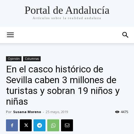
Portal de Andalucía
Artículos sobre la realidad andaluza
Opinión
Columnas
En el casco histórico de
Sevilla caben 3 millones de
turistas y sobran 19 niños y
niñas
Por
Susana Moreno
-
25 mayo, 2019
4475