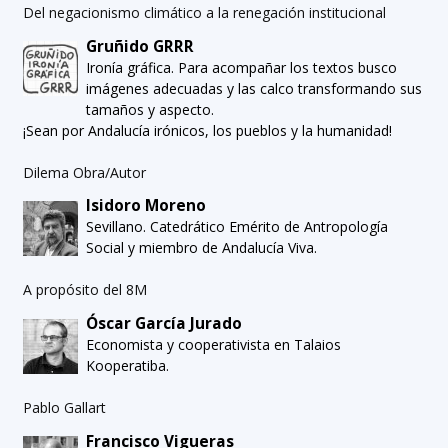
Del negacionismo climático a la renegación institucional
Gruñido GRRR
Ironía gráfica. Para acompañar los textos busco
imágenes adecuadas y las calco transformando sus
tamaños y aspecto.
¡Sean por Andalucía irónicos, los pueblos y la humanidad!
Dilema Obra/Autor
Isidoro Moreno
Sevillano. Catedrático Emérito de Antropología
Social y miembro de Andalucía Viva.
A propósito del 8M
Óscar García Jurado
Economista y cooperativista en Talaios
Kooperatiba.
Pablo Gallart
Francisco Vigueras