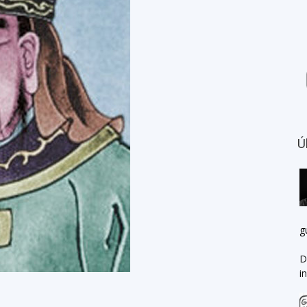
Ú
g
D
i