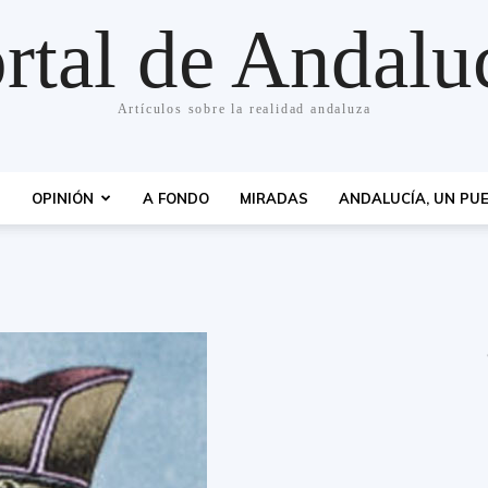
rtal de Andalu
Artículos sobre la realidad andaluza
S
OPINIÓN
A FONDO
MIRADAS
ANDALUCÍA, UN PUE