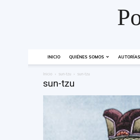
Po
INICIO
QUIÉNES SOMOS
AUTORÍA
Inicio
sun-tzu
sun-tzu
sun-tzu