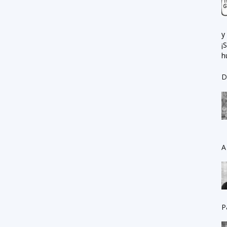
y
¡
h
D
A
P