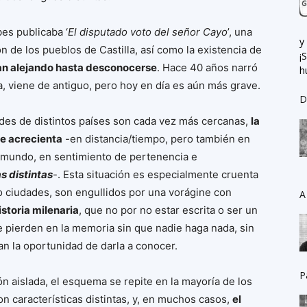
es publicaba ‘
El disputado voto del señor Cayo
’, una
y
n de los pueblos de Castilla, así como la existencia de
¡
an alejando hasta desconocerse
. Hace 40 años narró
h
a, viene de antiguo, pero hoy en día es aún más grave.
D
des de distintos países son cada vez más cercanas,
la
se acrecienta
-en distancia/tiempo, pero también en
l mundo, en sentimiento de pertenencia e
s distintas
-. Esta situación es especialmente cruenta
so ciudades, son engullidos por una vorágine con
A
storia milenaria
, que no por no estar escrita o ser un
e pierden en la memoria sin que nadie haga nada, sin
n la oportunidad de darla a conocer.
P
ón aislada, el esquema se repite en la mayoría de los
características distintas, y, en muchos casos,
el