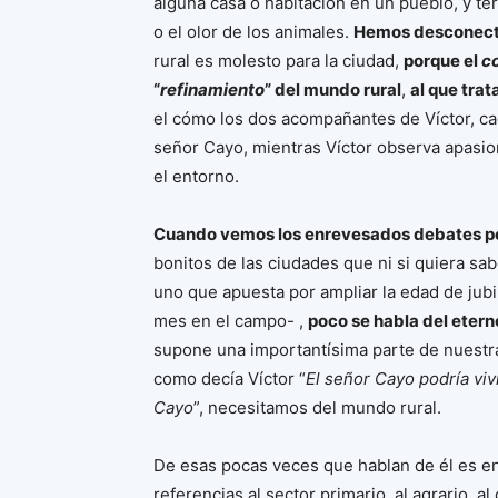
alguna casa o habitación en un pueblo, y ter
o el olor de los animales.
Hemos desconectad
rural es molesto para la ciudad,
porque el
c
“
refinamiento
” del mundo rural
,
al que trat
el cómo los dos acompañantes de Víctor, ca
señor Cayo, mientras Víctor observa apasio
el entorno.
Cuando vemos los enrevesados debates pol
bonitos de las ciudades que ni si quiera s
uno que apuesta por ampliar la edad de jubi
mes en el campo- ,
poco se habla del etern
supone una importantísima parte de nuestra 
como decía Víctor “
El señor Cayo podría vivi
Cayo
”, necesitamos del mundo rural.
De esas pocas veces que hablan de él es 
referencias al sector primario, al agrario, 