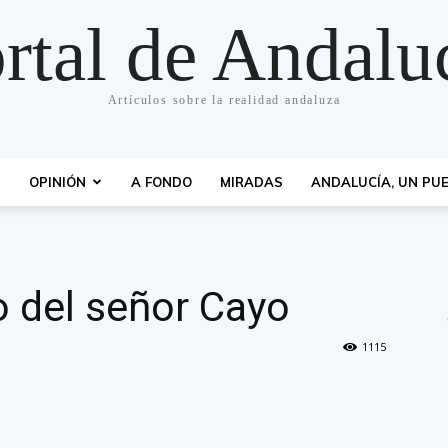
rtal de Andalu
Artículos sobre la realidad andaluza
S
OPINIÓN
A FONDO
MIRADAS
ANDALUCÍA, UN PUE
o del señor Cayo
1115