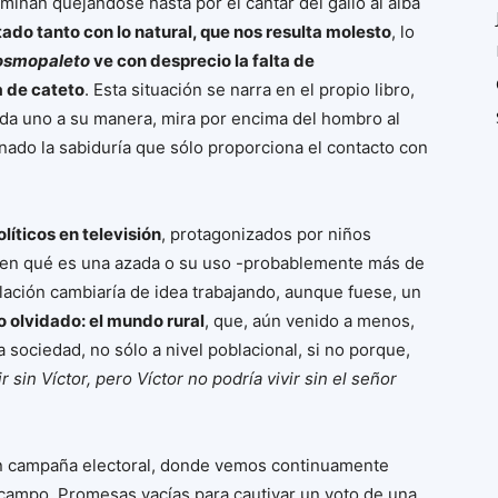
minan quejándose hasta por el cantar del gallo al alba
o tanto con lo natural, que nos resulta molesto
, lo
osmopaleto
ve con desprecio la falta de
a de cateto
. Esta situación se narra en el propio libro,
da uno a su manera, mira por encima del hombro al
nado la sabiduría que sólo proporciona el contacto con
íticos en televisión
, protagonizados por niños
aben qué es una azada o su uso -probablemente más de
lación cambiaría de idea trabajando, aunque fuese, un
o olvidado: el mundo rural
, que, aún venido a menos,
sociedad, no sólo a nivel poblacional, si no porque,
r sin Víctor, pero Víctor no podría vivir sin el señor
en campaña electoral, donde vemos continuamente
al campo. Promesas vacías para cautivar un voto de una