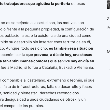
e trabajadores que aglutina la periferia
de esos
y
 no es semejante a la castellana, los motivos son
E
ndio frente a la pequeña propiedad, la configuración de
 poblacionales, o la existencia de una ciudad como
ido su desarrollo sin insertar esos territorios en él,
co. Aunque, todo sea dicho,
es también esa situación
M
lo económico-
la que provoca, a día de hoy, unas tasas
 tan antihumanas como las que se vive hoy en día en
 fue a Madrid, sí lo fue a Cataluña, Euskadi o Alemania.
er comparable al castellano, extremeño o leonés, sí que
 falta de infraestructuras, falta de desarrollo y focos
n, sanidad y bienestar -derechos reconocidos
lara desigualdad a unos ciudadanos de otros-, y un
del campo, de los pueblos.