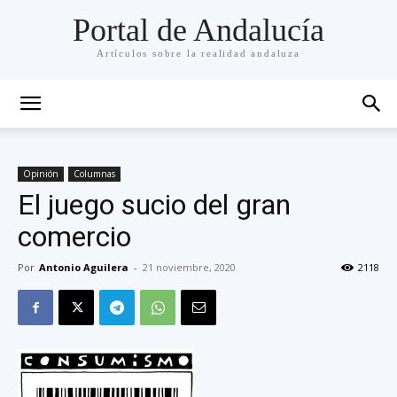
Portal de Andalucía
Artículos sobre la realidad andaluza
Opinión
Columnas
El juego sucio del gran
comercio
Por
Antonio Aguilera
-
21 noviembre, 2020
2118