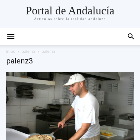
Portal de Andalucía
Artículos sobre la realidad andaluza
Inicio
palenz3
palenz3
palenz3