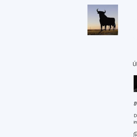
Ú
g
D
i