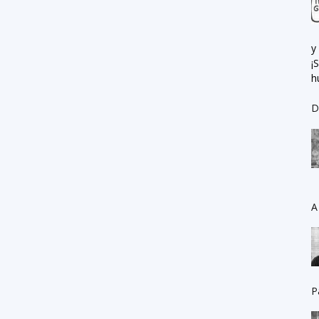
y
¡
h
D
A
P