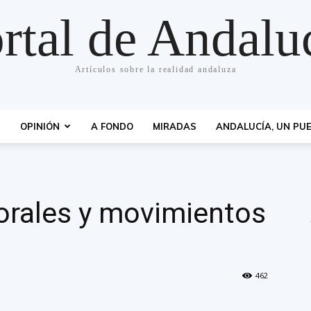
rtal de Andalu
Artículos sobre la realidad andaluza
S
OPINIÓN
A FONDO
MIRADAS
ANDALUCÍA, UN PUE
orales y movimientos
462