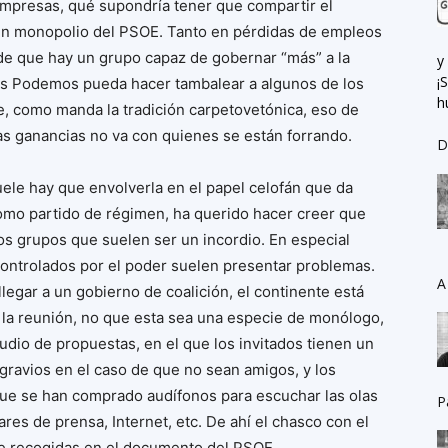
empresas, qué supondría tener que compartir el
un monopolio del PSOE. Tanto en pérdidas de empleos
 de que hay un grupo capaz de gobernar “más” a la
y
¡
das Podemos pueda hacer tambalear a algunos de los
h
ue, como manda la tradición carpetovetónica, eso de
 las ganancias no va con quienes se están forrando.
D
le hay que envolverla en el papel celofán que da
como partido de régimen, ha querido hacer creer que
esos grupos que suelen ser un incordio. En especial
ncontrolados por el poder suelen presentar problemas.
A
legar a un gobierno de coalición, el continente está
 la reunión, no que esta sea una especie de monólogo,
dio de propuestas, en el que los invitados tienen un
gravios en el caso de que no sean amigos, y los
 que se han comprado audífonos para escuchar las olas
P
lares de prensa, Internet, etc. De ahí el chasco con el
e recogidas en el documento del PSOE.