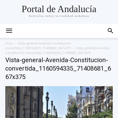
Portal de Andalucía
Artículos sobre la realidad andaluza
Inicio
Vista-general-Avenida-Constitucion-
convertida_1160594335_71408681_667x375
Vista-general-Avenida-
Constitucion-convertida_1160594335_71408681_667x375
Vista-general-Avenida-Constitucion-
convertida_1160594335_71408681_6
67x375