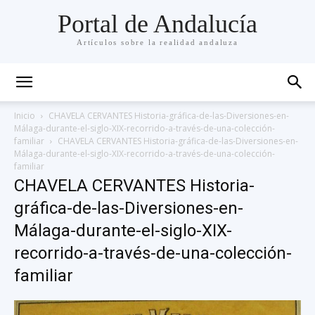
Portal de Andalucía
Artículos sobre la realidad andaluza
Inicio
CHAVELA CERVANTES Historia-gráfica-de-las-Diversiones-en-
Málaga-durante-el-siglo-XIX-recorrido-a-través-de-una-colección-
familiar
CHAVELA CERVANTES Historia-gráfica-de-las-Diversiones-en-
Málaga-durante-el-siglo-XIX-recorrido-a-través-de-una-colección-
familiar
CHAVELA CERVANTES Historia-
gráfica-de-las-Diversiones-en-
Málaga-durante-el-siglo-XIX-
recorrido-a-través-de-una-colección-
familiar