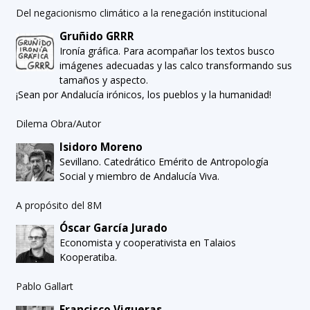
Del negacionismo climático a la renegación institucional
Gruñido GRRR
Ironía gráfica. Para acompañar los textos busco
imágenes adecuadas y las calco transformando sus
tamaños y aspecto.
¡Sean por Andalucía irónicos, los pueblos y la humanidad!
Dilema Obra/Autor
Isidoro Moreno
Sevillano. Catedrático Emérito de Antropología
Social y miembro de Andalucía Viva.
A propósito del 8M
Óscar García Jurado
Economista y cooperativista en Talaios
Kooperatiba.
Pablo Gallart
Francisco Vigueras