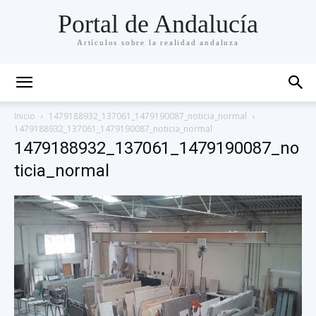
Portal de Andalucía
Artículos sobre la realidad andaluza
Inicio
1479188932_137061_1479190087_noticia_normal
1479188932_137061_1479190087_noticia_normal
1479188932_137061_1479190087_no
ticia_normal