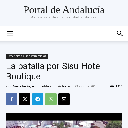
Portal de Andalucía
Artículos sobre la realidad andaluza
Experiencias Transformadoras
La batalla por Sisu Hotel
Boutique
Por
Andalucía, un pueblo con historia
-
23 agosto, 2017
1310