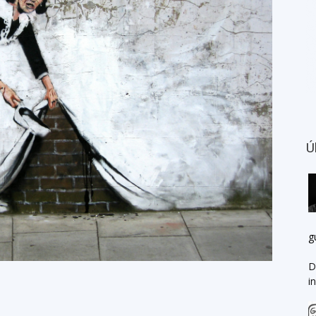
Ú
g
D
i