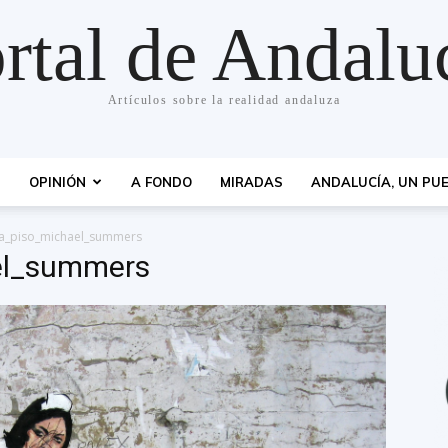
rtal de Andalu
Artículos sobre la realidad andaluza
S
OPINIÓN
A FONDO
MIRADAS
ANDALUCÍA, UN PUE
a_piso_michael_summers
el_summers