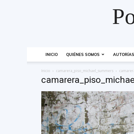
Po
INICIO
QUIÉNES SOMOS
AUTORÍA
Inicio
camarera_piso_michael_summers
camarer
camarera_piso_micha