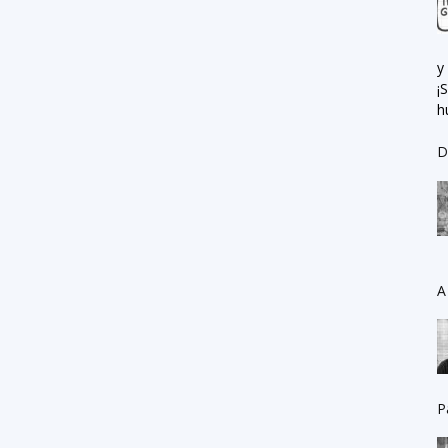
y
¡
h
D
A
P