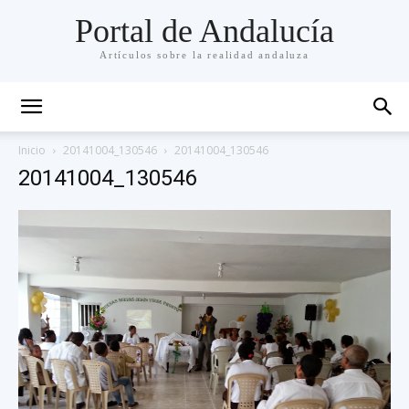
Portal de Andalucía
Artículos sobre la realidad andaluza
Inicio
20141004_130546
20141004_130546
20141004_130546