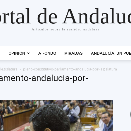
rtal de Andalu
Artículos sobre la realidad andaluza
S
OPINIÓN
A FONDO
MIRADAS
ANDALUCÍA, UN PUE
legislatura
pleno-constitutivo-parlamento-andalucia-por-legislatura
lamento-andalucia-por-