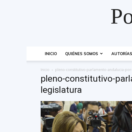
Po
INICIO
QUIÉNES SOMOS
AUTORÍA
Inicio
pleno-constitutivo-parlamento-andalucia-por-
pleno-constitutivo-par
legislatura