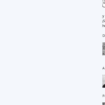
y
¡
h
D
A
P