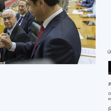
Ú
g
D
i