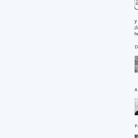
y
¡
h
D
A
P