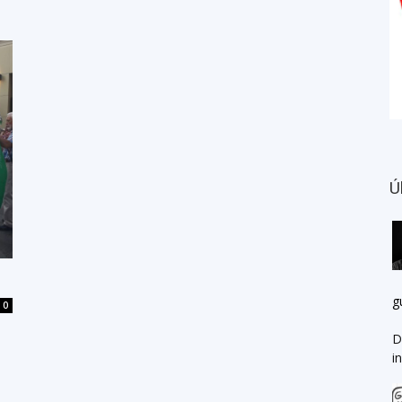
Ú
g
0
D
i