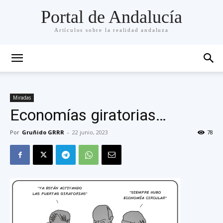
Portal de Andalucía
Artículos sobre la realidad andaluza
Miradas
Economías giratorias…
Por
Gruñido GRRR
-
22 junio, 2023
78