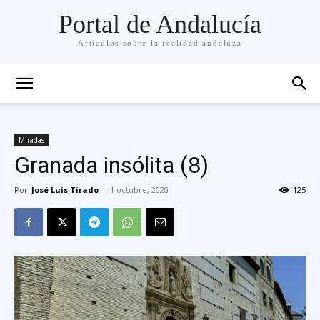
Portal de Andalucía
Artículos sobre la realidad andaluza
Miradas
Granada insólita (8)
Por
José Luis Tirado
-
1 octubre, 2020
125