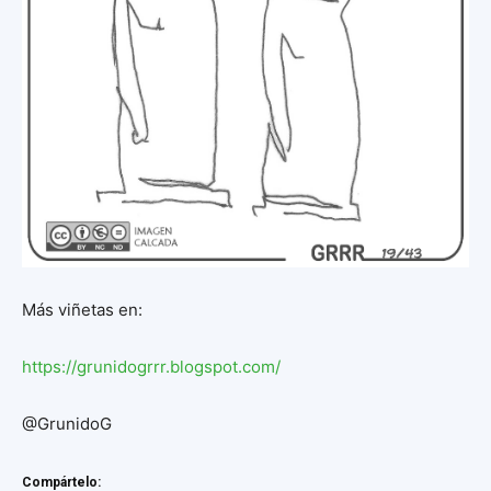
Más viñetas en:
https://grunidogrrr.blogspot.c
om/
@GrunidoG
Compártelo: