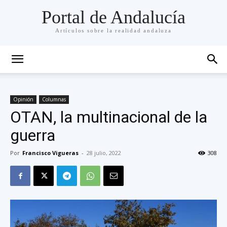
Portal de Andalucía
Artículos sobre la realidad andaluza
Opinión
Columnas
OTAN, la multinacional de la
guerra
Por
Francisco Vigueras
-
28 julio, 2022
308