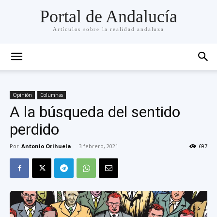
Portal de Andalucía
Artículos sobre la realidad andaluza
Opinión
Columnas
A la búsqueda del sentido
perdido
Por
Antonio Orihuela
-
3 febrero, 2021
697