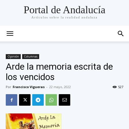
Portal de Andalucía
Artículos sobre la realidad andaluza
Opinión
Columnas
Arde la memoria escrita de
los vencidos
Por
Francisco Vigueras
-
22 mayo, 2022
527