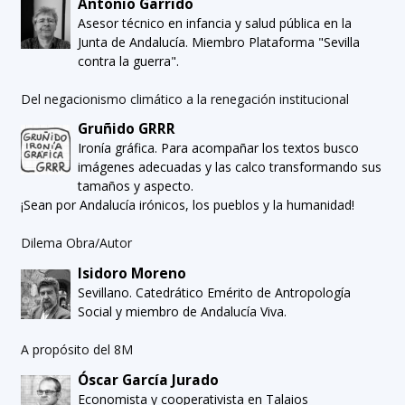
Antonio Garrido
Asesor técnico en infancia y salud pública en la
Junta de Andalucía. Miembro Plataforma "Sevilla
contra la guerra".
Del negacionismo climático a la renegación institucional
Gruñido GRRR
Ironía gráfica. Para acompañar los textos busco
imágenes adecuadas y las calco transformando sus
tamaños y aspecto.
¡Sean por Andalucía irónicos, los pueblos y la humanidad!
Dilema Obra/Autor
Isidoro Moreno
Sevillano. Catedrático Emérito de Antropología
Social y miembro de Andalucía Viva.
A propósito del 8M
Óscar García Jurado
Economista y cooperativista en Talaios