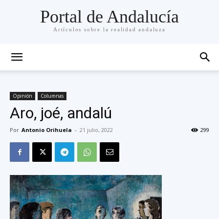
Portal de Andalucía
Artículos sobre la realidad andaluza
Opinión
Columnas
Aro, joé, andalú
Por
Antonio Orihuela
-
21 julio, 2022
299