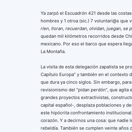
Ya zarpó el Escuadrón 421 desde las costas
hombres y 1 otroa (sic.) 7 voluntari@s que
v
ríen, lloran, recuerdan, olvidan, juegan, s
quedan mil kilómetros recorridos desde Chia
mexicano. Por eso el barco que espera lleg
La Montaña.
La visita de esta delegación zapatista se pr
Capítulo Europa” y también en el contexto 
que dura ya cinco siglos. Sin embargo, para 
revisionismo del “pidan perdón”, que agita 
grandes proyectos extractivistas, construct
capital español-, desplaza poblaciones y de
este hipócrita confrontamiento instituciona
corazón. Y a decirnos una cosa: que nadie l
rebeldía. También se cumplen veinte años de