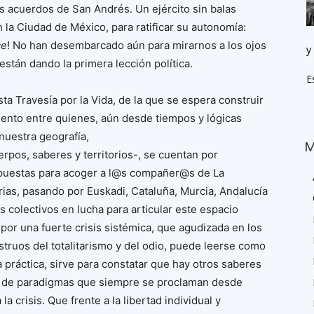
s acuerdos de San Andrés. Un ejército sin balas
 la Ciudad de México, para ratificar su autonomía:
ce
! No han desembarcado aún para mirarnos a los ojos
y
 están dando la primera lección política.
E
ta Travesía por la Vida, de la que se espera construir
iento entre quienes, aún desde tiempos y lógicas
 nuestra geografía,
M
rpos, saberes y territorios-, se cuentan por
ropuestas para acoger a l@s compañer@s de La
rias, pasando por Euskadi, Cataluña, Murcia, Andalucía
s colectivos en lucha para articular este espacio
or una fuerte crisis sistémica, que agudizada en los
truos del totalitarismo y del odio, puede leerse como
 práctica, sirve para constatar que hay otros saberes
en de paradigmas que siempre se proclaman desde
a crisis. Que frente a la libertad individual y