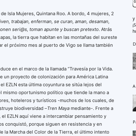
 de Isla Mujeres, Quintana Roo. A bordo, 4 mujeres, 2
y
iven, trabajan, enferman, se curan, aman, desaman,
¡
e ponen seri@s, toman apunte y buscan pretexto
. Atrás
h
pas, la tierra que habitan en las montañas del sureste
D
ar el próximo mes al puerto de Vigo se llama también
oduce en el marco de la llamada “Travesía por la Vida.
de un proyecto de colonización para América Latina
el EZLN esta última coyuntura se sitúa lejos del
A
el mismo oportunismo político que tiende la mano a
ores, hoteleros y turísticos -muchos de los cuales, de
struye biodiversidad –
Tren Maya
mediante-. Frente a
l, el EZLN aquí viene a intercambiar pensamiento y
P
os conquistó, porque siguen en resistencia y en
 la Marcha del Color de la Tierra, el último intento