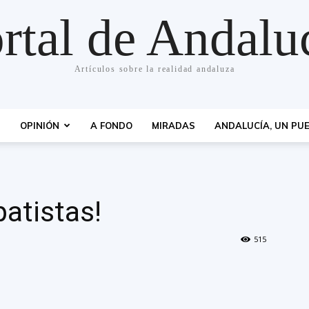
rtal de Andalu
Artículos sobre la realidad andaluza
S
OPINIÓN
A FONDO
MIRADAS
ANDALUCÍA, UN PUE
atistas!
515