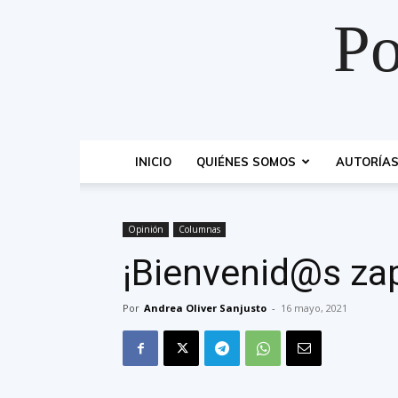
Po
INICIO
QUIÉNES SOMOS
AUTORÍA
Opinión
Columnas
¡Bienvenid@s zap
Por
Andrea Oliver Sanjusto
-
16 mayo, 2021