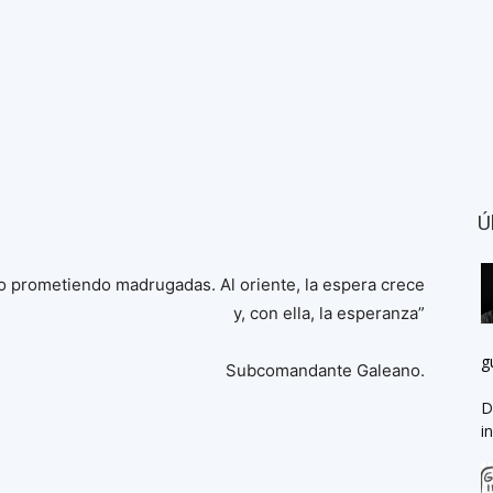
Ú
to prometiendo madrugadas. Al oriente, la espera crece
y, con ella, la esperanza”
g
Subcomandante Galeano.
D
i