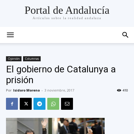
Portal de Andalucía
Artículos sobre la realidad andaluza
Opinión
Columnas
El gobierno de Catalunya a
prisión
Por
Isidoro Moreno
-
3 noviembre, 2017
410