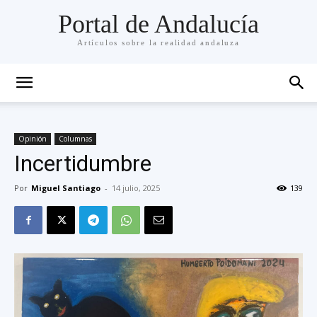
Portal de Andalucía
Artículos sobre la realidad andaluza
Opinión
Columnas
Incertidumbre
Por
Miguel Santiago
-
14 julio, 2025
139