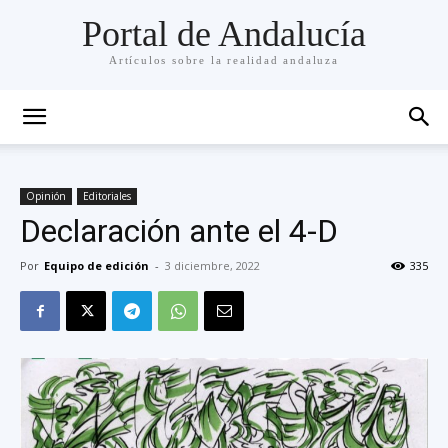
Portal de Andalucía
Artículos sobre la realidad andaluza
Opinión
Editoriales
Declaración ante el 4-D
Por
Equipo de edición
-
3 diciembre, 2022
335