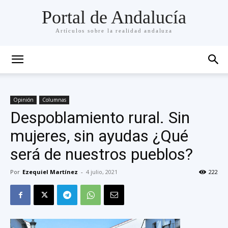
Portal de Andalucía
Artículos sobre la realidad andaluza
Opinión
Columnas
Despoblamiento rural. Sin
mujeres, sin ayudas ¿Qué
será de nuestros pueblos?
Por
Ezequiel Martínez
-
4 julio, 2021
222