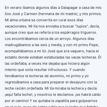
En verano íbamos algunos días a Galapagar a casa de mis
tíos José y Carmen (hermana de mi madre), y mis primos.
Mi alma urbana se convertía en rural esos días
vacacionales. Mi tía nos enviaba a buscar “lupios”, decía,
aunque creo que se refería a los espárragos trigueros.
Los encontrábamos cerca de un arroyo. Algunos días
madrugábamos a las seis y media, y con mi primo Pepe,
acompañábamos a mi tío José que era vaquero, hacia el
establo donde estaban estabuladas las vacas lecheras. Él
las ordeñaba, a veces me dejaba que hiciera algún
intento que solía resultar infructuoso. Y cuando
llenábamos la lecheras de aluminio, mi primo y yo
regresábamos a casa para preparar el desayuno con la
leche recién ordeñada. Mi tía miraba la lechera y decía:
¡aquí falta leche!, y nosotros le decíamos: ¡se habrá caído
por el camino! Y se quitaba la zapatilla para golpearnos
en el culo, pues de sobra sabía que la leche que faltaba