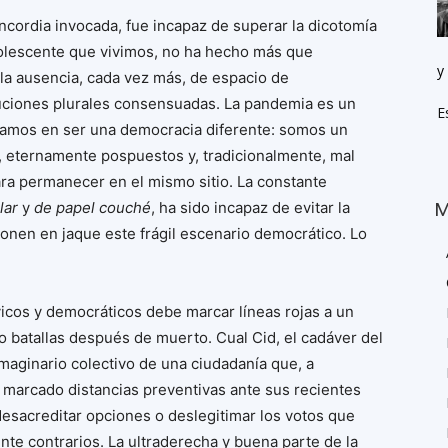
ncordia invocada, fue incapaz de superar la dicotomía
dolescente que vivimos, no ha hecho más que
y
 la ausencia, cada vez más, de espacio de
uciones plurales consensuadas. La pandemia es un
E
mos en ser una democracia diferente: somos un
, eternamente pospuestos y, tradicionalmente, mal
ara permanecer en el mismo sitio. La constante
lar
y
de papel couché
, ha sido incapaz de evitar la
M
nen en jaque este frágil escenario democrático. Lo
ívicos y democráticos debe marcar líneas rojas a un
 batallas después de muerto. Cual Cid, el cadáver del
maginario colectivo de una ciudadanía que, a
ha marcado distancias preventivas ante sus recientes
desacreditar opciones o deslegitimar los votos que
nte contrarios. La ultraderecha y buena parte de la