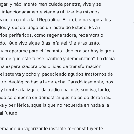
ugar, y hábilmente manipulada penetra, vive y se
 e intencionadamente viene a utilizar los mismos
eacción contra la II República. El problema supera los
s y, desde luego es un lastre de Estado. Es ahí
orios periféricos, como regeneradora, redentora o
o. ¡Qué vivo sigue Blas Infante! Mientras tanto,
 prepararse para el `cambio´ debiera ser hoy la gran
in de que éste fuese pacífico y democrático”. Lo decía
na esperanzadora posibilidad de transformación
del setenta y ocho y, padeciendo agudos trastornos de
tro ideológico hacia la derecha. Paradójicamente, nos
 frente a la izquierda tradicional más sumisa; tanto,
ando se empeña en demostrar que no es de derechas.
a y periférica, aquella que no recuerda en nada a la
l futuro.
emando un vigorizante instante re-constituyente.