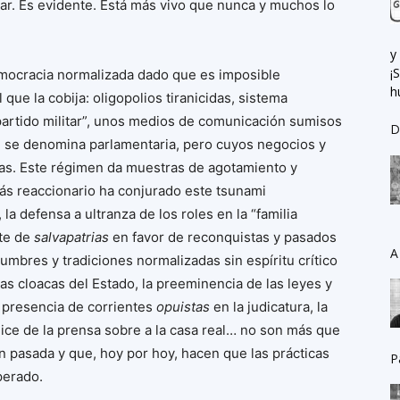
gar. Es evidente. Está más vivo que nunca y muchos lo
y
¡
ocracia normalizada dado que es imposible
h
 que la cobija: oligopolios tiranicidas, sistema
 “partido militar”, unos medios de comunicación sumisos
D
e se denomina parlamentaria, pero cuyos negocios y
ras. Este régimen da muestras de agotamiento y
más reaccionario ha conjurado este tsunami
 la defensa a ultranza de los roles en la “familia
rte de
salvapatrias
en favor de reconquistas y pasados
A
umbres y tradiciones normalizadas sin espíritu crítico
las cloacas del Estado, la preeminencia de las leyes y
la presencia de corrientes
opuistas
en la judicatura, la
mplice de la prensa sobre a la casa real… no son más que
n pasada y que, hoy por hoy, hacen que las prácticas
P
perado.