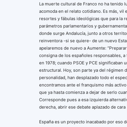
La muerte cultural de Franco no ha tenido l
acomoda en el relato cotidiano. Es más, vil
resortes y fábulas ideológicas que para la r
parámetros parlamentarios y gubernamentale
donde surge Andalucía, junto a otros territ
reinventora -si se quiere- de un nuevo Estad
apelaremos de nuevo a Aumente: “Preparar y
consigna de los españoles responsables, a f
en 1978; cuando PSOE y PCE significaban u
estructural. Hoy, son parte ya del régimen 
personalidad, han desplazado todo el espec
encontramos ante el franquismo más activo y
que ya hasta comienza a dejar de serlo cu
Corresponde pues a esa izquierda alternativ
derecha, abrir ese debate aplazado de cara a
España es un proyecto inacabado por eso d