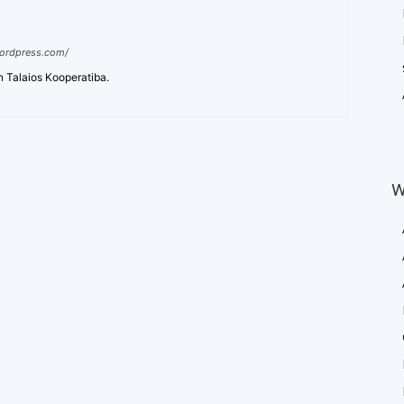
wordpress.com/
n Talaios Kooperatiba.
W