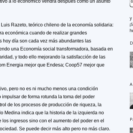
elativo a lo económico vendrá después como un asunto
y
¡
Luis Razeto, teórico chileno de la economía solidaria:
h
era económica cuando de realizar grandes
 hoy día son cada vez más abundantes las
D
yendo una Economía social transformadora, basada en
aridad, y todo ello mejorando la satisfacción de las
Som Energia mejor que Endesa; Coop57 mejor que
A
itivo, pero no es ni mucho menos una condición
so impulsar de forma rotunda la toma del poder
rol de los procesos de producción de riqueza, la
o Medina indica que la historia de la izquierda no
P
e los ingresos sino con el aumento del poder en el
sociedad. Se puede decir más alto pero no más claro.