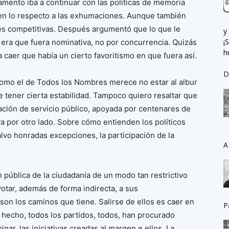
mento iba a continuar con las políticas de memoria
 en lo respecto a las exhumaciones. Aunque también
es competitivas. Después argumentó que lo que le
y
¡
era que fuera nominativa, no por concurrencia. Quizás
h
 caer que había un cierto favoritismo en que fuera así.
D
 como el de Todos los Nombres merece no estar al albur
 tener cierta estabilidad. Tampoco quiero resaltar que
cación de servicio público, apoyada por centenares de
 va por otro lado. Sobre cómo entienden los políticos
lvo honradas excepciones, la participación de la
A
 pública de la ciudadanía de un modo tan restrictivo
 votar, además de forma indirecta, a sus
son los caminos que tiene. Salirse de ellos es caer en
P
 hecho, todos los partidos, todos, han procurado
inar, las iniciativas creadas al margen e ellos. La