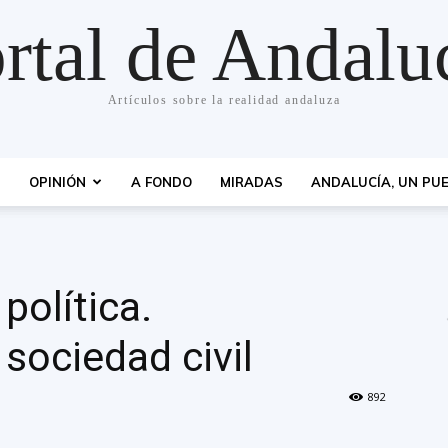
rtal de Andalu
Artículos sobre la realidad andaluza
S
OPINIÓN
A FONDO
MIRADAS
ANDALUCÍA, UN PUE
política.
sociedad civil
892