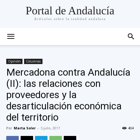
Portal de Andalucía
Artículos sobre la realidad andaluza
Opinión
Columnas
Mercadona contra Andalucía
(II): las relaciones con
proveedores y la
desarticulación económica
del territorio
Por
Marta Soler
-
5 julio, 2017
404