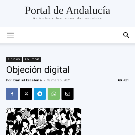
Portal de Andalucía
Artículos sobre la realidad andaluza
Opinión
Columnas
Objeción digital
Por
Daniel Escalona
-
18 marzo, 2021
421