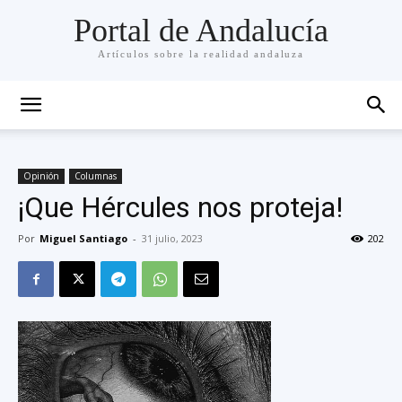
Portal de Andalucía
Artículos sobre la realidad andaluza
Opinión
Columnas
¡Que Hércules nos proteja!
Por
Miguel Santiago
-
31 julio, 2023
202