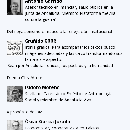
Antonio Garrido
Asesor técnico en infancia y salud pública en la
Junta de Andalucía. Miembro Plataforma "Sevilla
contra la guerra".
Del negacionismo climático a la renegación institucional
Gruñido GRRR
Ironía gráfica. Para acompañar los textos busco
imágenes adecuadas y las calco transformando sus
tamaños y aspecto.
¡Sean por Andalucía irónicos, los pueblos y la humanidad!
Dilema Obra/Autor
Isidoro Moreno
Sevillano. Catedrático Emérito de Antropología
Social y miembro de Andalucía Viva.
A propósito del 8M
Óscar García Jurado
Economista y cooperativista en Talaios