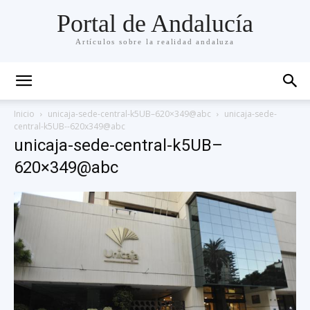
Portal de Andalucía
Artículos sobre la realidad andaluza
Inicio
unicaja-sede-central-k5UB–620×349@abc
unicaja-sede-
central-k5UB--620x349@abc
unicaja-sede-central-k5UB–
620×349@abc