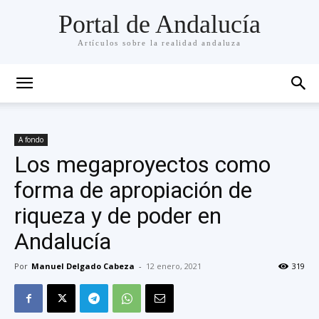
Portal de Andalucía
Artículos sobre la realidad andaluza
A fondo
Los megaproyectos como
forma de apropiación de
riqueza y de poder en
Andalucía
Por
Manuel Delgado Cabeza
-
12 enero, 2021
319