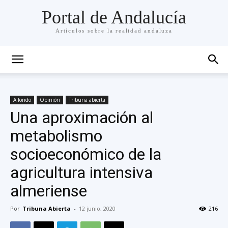
Portal de Andalucía
Artículos sobre la realidad andaluza
A fondo
Opinión
Tribuna abierta
Una aproximación al
metabolismo
socioeconómico de la
agricultura intensiva
almeriense
Por
Tribuna Abierta
-
12 junio, 2020
216